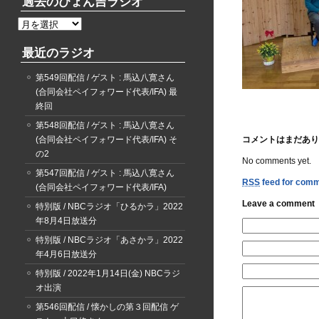
過去のぴょん吉ラジオ
過
去
最近のラジオ
の
ぴ
第549回配信 / ゲスト : 馬込八寛さん
ょ
(合同会社ペイフォワード代表/IFA) 最
ん
終回
吉
ラ
第548回配信 / ゲスト : 馬込八寛さん
ジ
(合同会社ペイフォワード代表/IFA) そ
コメントはまだあり
オ
の2
No comments yet.
第547回配信 / ゲスト : 馬込八寛さん
RSS
feed for comme
(合同会社ペイフォワード代表/IFA)
Leave a comment
特別版 / NBCラジオ「ひるかラ」2022
年8月4日放送分
特別版 / NBCラジオ「あさかラ」2022
年4月6日放送分
特別版 / 2022年1月14日(金) NBCラジ
オ出演
第546回配信 / 懐かしの第３回配信 ゲ