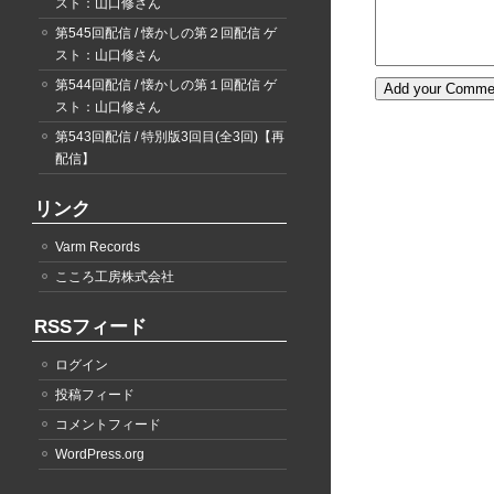
スト：山口修さん
第545回配信 / 懐かしの第２回配信 ゲ
スト：山口修さん
第544回配信 / 懐かしの第１回配信 ゲ
スト：山口修さん
第543回配信 / 特別版3回目(全3回)【再
配信】
リンク
Varm Records
こころ工房株式会社
RSSフィード
ログイン
投稿フィード
コメントフィード
WordPress.org