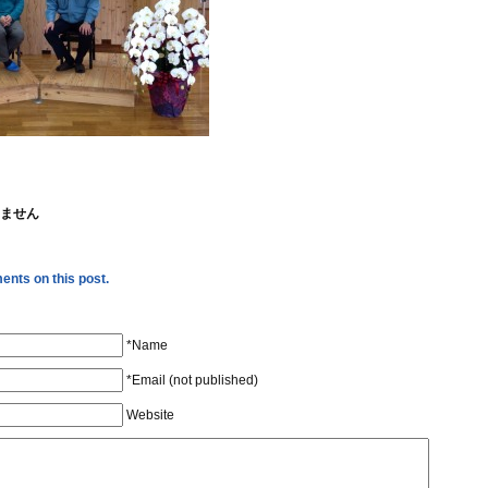
ません
nts on this post.
*Name
*Email (not published)
Website