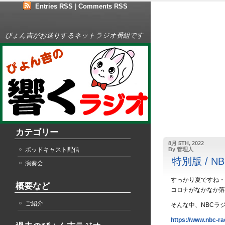
Entries RSS
|
Comments RSS
ぴょん吉がお送りするネットラジオ番組です
カテゴリー
8月 5TH, 2022
ポッドキャスト配信
By 管理人
特別版 / 
演奏会
すっかり夏ですね・
概要など
コロナがなかなか落
ご紹介
そんな中、NBCラ
https://www.nbc-rad