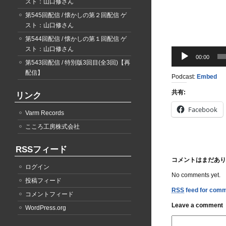
スト：山口修さん
第545回配信 / 懐かしの第２回配信 ゲ
スト：山口修さん
第544回配信 / 懐かしの第１回配信 ゲ
スト：山口修さん
音
00:00
声
第543回配信 / 特別版3回目(全3回)【再
プ
配信】
Podcast:
Embed
レ
ー
共有:
リンク
ヤ
Facebook
ー
Varm Records
こころ工房株式会社
RSSフィード
コメントはまだあり
ログイン
No comments yet.
投稿フィード
RSS
feed for comme
コメントフィード
Leave a comment
WordPress.org