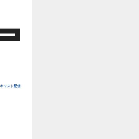
ボ
リ
ュ
ー
ム
調
節
に
は
キャスト配信
上
下
矢
印
キ
ー
を
使
っ