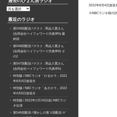
過去のぴょん吉ラジオ
2022年8月4日放
過
※NBCラジオ様の
去
最近のラジオ
の
ぴ
第549回配信 / ゲスト : 馬込八寛さん
ょ
(合同会社ペイフォワード代表/IFA) 最
ん
終回
吉
ラ
第548回配信 / ゲスト : 馬込八寛さん
ジ
(合同会社ペイフォワード代表/IFA) そ
オ
の2
第547回配信 / ゲスト : 馬込八寛さん
(合同会社ペイフォワード代表/IFA)
特別版 / NBCラジオ「ひるかラ」2022
年8月4日放送分
特別版 / NBCラジオ「あさかラ」2022
年4月6日放送分
特別版 / 2022年1月14日(金) NBCラジ
オ出演
第546回配信 / 懐かしの第３回配信 ゲ