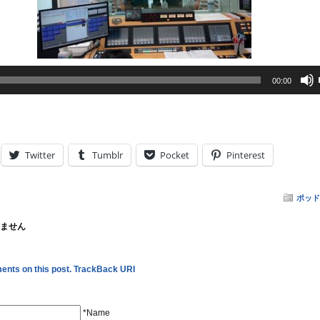
00:00
Twitter
Tumblr
Pocket
Pinterest
ポッド
ません
nts on this post.
TrackBack URI
*Name