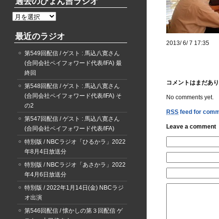
過去のぴょん吉ラジオ
過
去
最近のラジオ
の
2013/ 6/ 7 17:35
ぴ
第549回配信 / ゲスト : 馬込八寛さん
ょ
(合同会社ペイフォワード代表/IFA) 最
ん
終回
吉
コメントはまだあり
ラ
第548回配信 / ゲスト : 馬込八寛さん
ジ
(合同会社ペイフォワード代表/IFA) そ
No comments yet.
オ
の2
RSS
feed for comme
第547回配信 / ゲスト : 馬込八寛さん
Leave a comment
(合同会社ペイフォワード代表/IFA)
特別版 / NBCラジオ「ひるかラ」2022
年8月4日放送分
特別版 / NBCラジオ「あさかラ」2022
年4月6日放送分
特別版 / 2022年1月14日(金) NBCラジ
オ出演
第546回配信 / 懐かしの第３回配信 ゲ