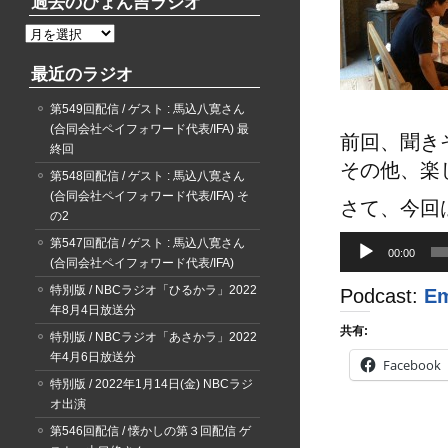
過去のぴょん吉ラジオ
過
去
最近のラジオ
の
ぴ
第549回配信 / ゲスト : 馬込八寛さん
ょ
(合同会社ペイフォワード代表/IFA) 最
ん
前回、聞き
終回
吉
その他、楽
ラ
第548回配信 / ゲスト : 馬込八寛さん
ジ
(合同会社ペイフォワード代表/IFA) そ
さて、今回
オ
の2
音
第547回配信 / ゲスト : 馬込八寛さん
00:00
声
(合同会社ペイフォワード代表/IFA)
プ
特別版 / NBCラジオ「ひるかラ」2022
Podcast:
E
レ
年8月4日放送分
ー
共有:
特別版 / NBCラジオ「あさかラ」2022
ヤ
年4月6日放送分
ー
Facebook
特別版 / 2022年1月14日(金) NBCラジ
オ出演
第546回配信 / 懐かしの第３回配信 ゲ