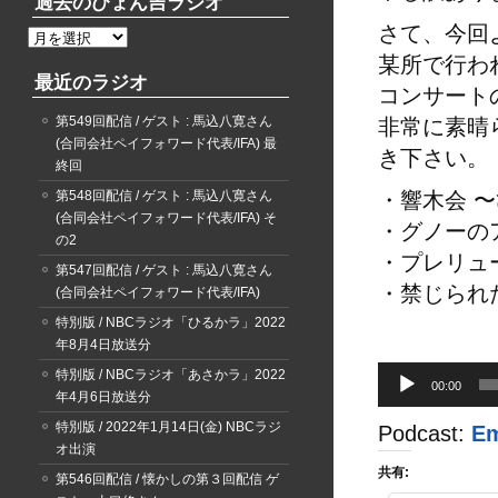
過去のぴょん吉ラジオ
さて、今回よ
過
去
某所で行わ
最近のラジオ
の
コンサート
ぴ
第549回配信 / ゲスト : 馬込八寛さん
非常に素晴
ょ
(合同会社ペイフォワード代表/IFA) 最
ん
き下さい。
終回
吉
ラ
第548回配信 / ゲスト : 馬込八寛さん
・響木会 
ジ
(合同会社ペイフォワード代表/IFA) そ
・グノーの
オ
の2
・プレリュ
第547回配信 / ゲスト : 馬込八寛さん
・禁じられ
(合同会社ペイフォワード代表/IFA)
特別版 / NBCラジオ「ひるかラ」2022
音
年8月4日放送分
声
特別版 / NBCラジオ「あさかラ」2022
プ
00:00
年4月6日放送分
レ
ー
特別版 / 2022年1月14日(金) NBCラジ
Podcast:
E
ヤ
オ出演
ー
共有:
第546回配信 / 懐かしの第３回配信 ゲ