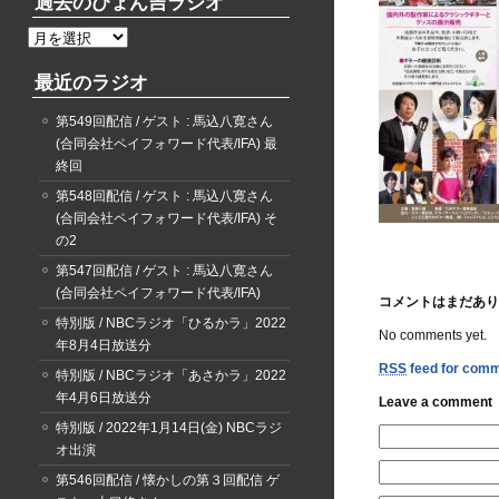
過去のぴょん吉ラジオ
過
去
最近のラジオ
の
ぴ
第549回配信 / ゲスト : 馬込八寛さん
ょ
(合同会社ペイフォワード代表/IFA) 最
ん
終回
吉
ラ
第548回配信 / ゲスト : 馬込八寛さん
ジ
(合同会社ペイフォワード代表/IFA) そ
オ
の2
第547回配信 / ゲスト : 馬込八寛さん
(合同会社ペイフォワード代表/IFA)
コメントはまだあり
特別版 / NBCラジオ「ひるかラ」2022
No comments yet.
年8月4日放送分
RSS
feed for comme
特別版 / NBCラジオ「あさかラ」2022
年4月6日放送分
Leave a comment
特別版 / 2022年1月14日(金) NBCラジ
オ出演
第546回配信 / 懐かしの第３回配信 ゲ