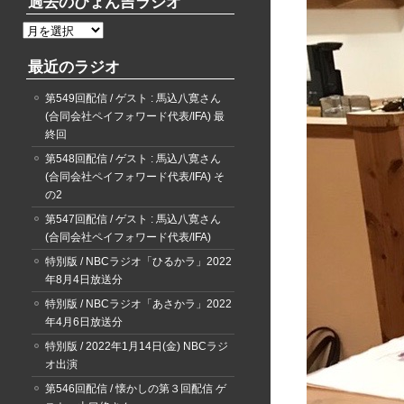
過去のぴょん吉ラジオ
過
去
最近のラジオ
の
ぴ
第549回配信 / ゲスト : 馬込八寛さん
ょ
(合同会社ペイフォワード代表/IFA) 最
ん
終回
吉
ラ
第548回配信 / ゲスト : 馬込八寛さん
ジ
(合同会社ペイフォワード代表/IFA) そ
オ
の2
第547回配信 / ゲスト : 馬込八寛さん
(合同会社ペイフォワード代表/IFA)
特別版 / NBCラジオ「ひるかラ」2022
年8月4日放送分
特別版 / NBCラジオ「あさかラ」2022
年4月6日放送分
特別版 / 2022年1月14日(金) NBCラジ
オ出演
第546回配信 / 懐かしの第３回配信 ゲ