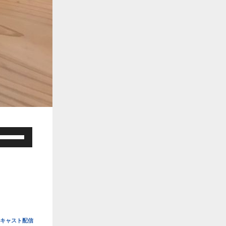
ボ
リ
ュ
ー
ム
調
節
に
は
キャスト配信
上