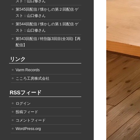
スト：山口修さん
第545回配信 / 懐かしの第２回配信 ゲ
スト：山口修さん
第544回配信 / 懐かしの第１回配信 ゲ
スト：山口修さん
第543回配信 / 特別版3回目(全3回)【再
配信】
リンク
Varm Records
こころ工房株式会社
RSSフィード
ログイン
投稿フィード
コメントフィード
WordPress.org