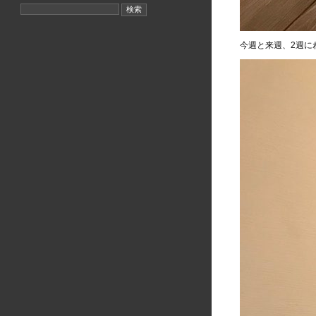
検
索:
今週と来週、2週に