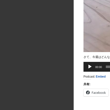
さて、今週はどんな
音
00:00
声
プ
Podcast:
Embed
レ
ー
共有:
ヤ
Facebook
ー