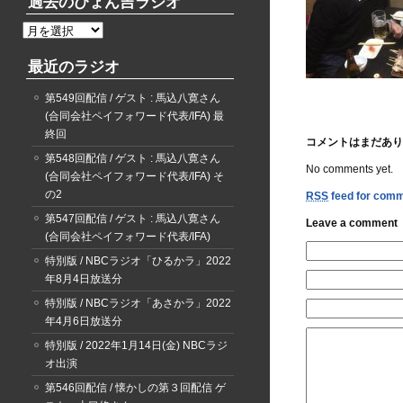
過去のぴょん吉ラジオ
過
去
最近のラジオ
の
ぴ
第549回配信 / ゲスト : 馬込八寛さん
ょ
(合同会社ペイフォワード代表/IFA) 最
ん
終回
吉
コメントはまだあり
ラ
第548回配信 / ゲスト : 馬込八寛さん
No comments yet.
ジ
(合同会社ペイフォワード代表/IFA) そ
オ
の2
RSS
feed for comme
第547回配信 / ゲスト : 馬込八寛さん
Leave a comment
(合同会社ペイフォワード代表/IFA)
特別版 / NBCラジオ「ひるかラ」2022
年8月4日放送分
特別版 / NBCラジオ「あさかラ」2022
年4月6日放送分
特別版 / 2022年1月14日(金) NBCラジ
オ出演
第546回配信 / 懐かしの第３回配信 ゲ