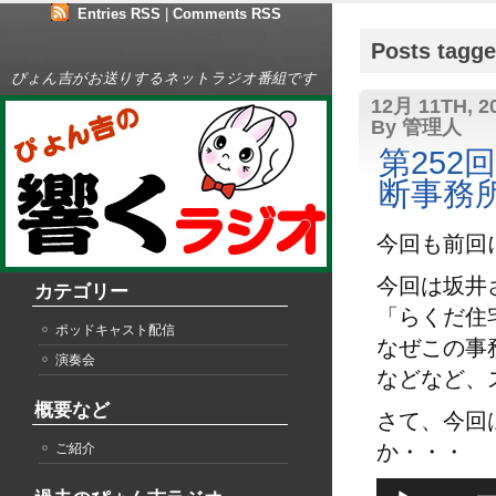
Entries RSS
|
Comments RSS
Posts tag
ぴょん吉がお送りするネットラジオ番組です
12月 11TH, 2
By 管理人
第252
断事務所
今回も前回
今回は坂井
カテゴリー
「らくだ住
ポッドキャスト配信
なぜこの事
演奏会
などなど、
概要など
さて、今回
か・・・
ご紹介
音