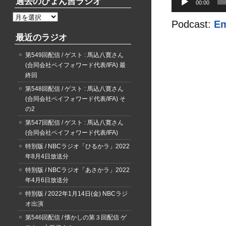
過去のぴょん吉ラジオ
00:00
声
過
プ
Podcast:
E
去
レ
最近のラジオ
の
ー
ぴ
ヤ
第549回配信 / ゲスト : 馬込八寛さん
ょ
ー
(合同会社ペイフォワード代表/IFA) 最
ん
終回
吉
ラ
第548回配信 / ゲスト : 馬込八寛さん
ジ
(合同会社ペイフォワード代表/IFA) そ
オ
の2
第547回配信 / ゲスト : 馬込八寛さん
(合同会社ペイフォワード代表/IFA)
特別版 / NBCラジオ「ひるかラ」2022
年8月4日放送分
特別版 / NBCラジオ「あさかラ」2022
年4月6日放送分
特別版 / 2022年1月14日(金) NBCラジ
オ出演
第546回配信 / 懐かしの第３回配信 ゲ